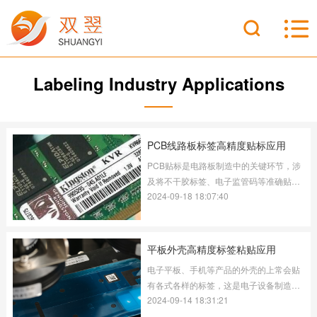
Labeling Industry Applications
PCB线路板标签高精度贴标应用
PCB贴标是电路板制造中的关键环节，涉
及将不干胶标签、电子监管码等准确贴附
2024-09-18 18:07:40
于板面。常见的是使用贴标机，来高效完
成这一过程，以确保标签位置精确，提升
生产效率。 在这PCB贴标过程中，
MasterAlign视觉软件扮演了至关重要的角
平板外壳高精度标签粘贴应用
色。该软件集成了先进的视觉技术和智能
电子平板、手机等产品的外壳的上常会贴
算法，为贴标机提供了强大的视觉识别和
有各式各样的标签，这是电子设备制造业
对齐能力。通过实时捕捉并分析PCB板与
2024-09-14 18:31:21
中不可或缺的环节，它不仅关乎产品信息
将要贴上的标签位置的图像信息，
的准确传达，还承载着品牌宣传、防伪追