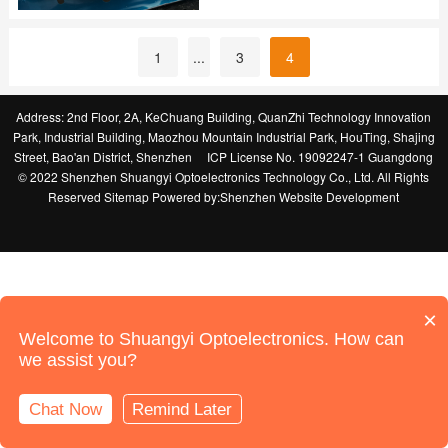
MasterAlign能自动调整贴标位置，实现精
溯等多重功能。通过贴标，设备制造商能
准对位，减少了对位贴标的误差。 ...
够清晰地标注设备的型号、序列号、生产
1
...
3
4
日期、生产批次等关键信息，方便用户查
询和管理，工业生产中一般是使用贴标机
进行这类型的贴标生产。然而，随着生产
Address: 2nd Floor, 2A, KeChuang Building, QuanZhi Technology Innovation
要求的不断提高，仅仅依靠贴标机的自动
Park, Industrial Building, Maozhou Mountain Industrial Park, HouTing, Shajing
化操作已难以满足所有需求。此时，机器
Street, Bao'an District, Shenzhen
ICP License No. 19092247-1 Guangdong
视觉的重要性便凸显出来。 Mast...
© 2022 Shenzhen Shuangyi Optoelectronics Technology Co., Ltd. All Rights
Reserved
Sitemap
Powered by:
Shenzhen Website Development
×
Welcome to Shuangyi Optoelectronics. How can
we assist you?
Chat Now
Remind Later
Online Support
Call Us
Home
Products
News
Contact