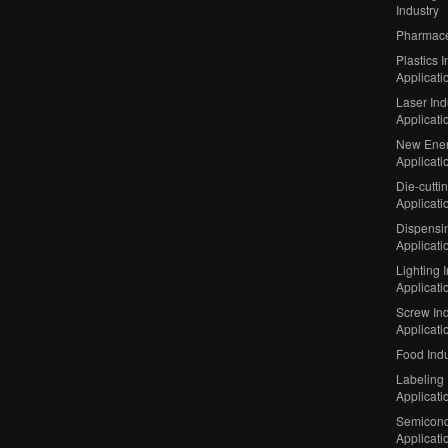
Industry
Pharmaceu
Plastics I
Applicati
Laser Ind
Applicati
New Ener
Applicati
Die-cutti
Applicati
Dispensin
Applicati
Lighting 
Applicati
Screw Ind
Applicati
Food Indu
Labeling 
Applicati
Semicond
Applicati