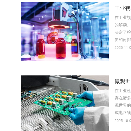
工业视
在工业视
的解读。 当我们谈论产品的外观检验，比如检测印刷品的色差，甄别电子元件的焊点质量，或是分选各类产品时，颜色信息的准确
决定了检测的成败。 然而，一个常常被忽视却又至关重要的
要如何排
2025-11-0
微观世
在工业检
存在诸多
观世界的方式。 一、显微测量技术演进 测量显微镜最早采用透、反射的方式
成电路线
2025-10-0