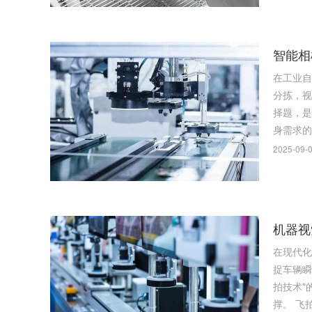
智能相
在工业自
分拣，视
择题，是
2025-09-0
机器视
在现代化
捉车辆瞬
拍技术"