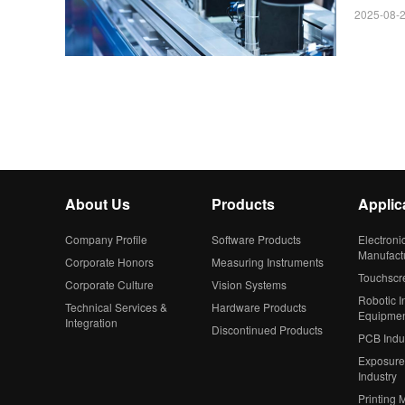
2025-08-2
About Us
Products
Applic
Company Profile
Software Products
Electroni
Manufact
Corporate Honors
Measuring Instruments
Touchscr
Corporate Culture
Vision Systems
Robotic In
Technical Services &
Hardware Products
Equipme
Integration
Discontinued Products
PCB Indu
Exposure
Industry
Printing 