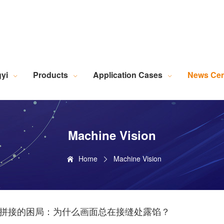
Robotic Intelligent Equipment
Plastics Industry Applications
Lighting Industry Applications
Imaging Measurement Industry Applications
Screen Printing Vision Alignment System
Lamination Vision Alignment System
Die-Cutting Vision Alignment System
Stacking Vision Alignment System
Robotic Guidance Vision System
Lid-and-Base Box Vision Alignment System
Laser Marking Vision System
Exposure Machine Vision System
Technical Services & Integration
Laser Industry Applicatio
Screw Industry Applicatio
Machine Vision Related Knowledge
XR Series Fiber Optic Light Source
MasterAlign Vision 
WiseAlign Vision Alignment Software
VisionBeaver Visual Inspectio
SmartVisionScrew Vision Software
Vismeasure Digit
Machine Vision and Imaging Systems
yi
Products
Application Cases
News Cen
Machine Vision
Home
Machine Vision
拼接的困局：为什么画面总在接缝处露馅？