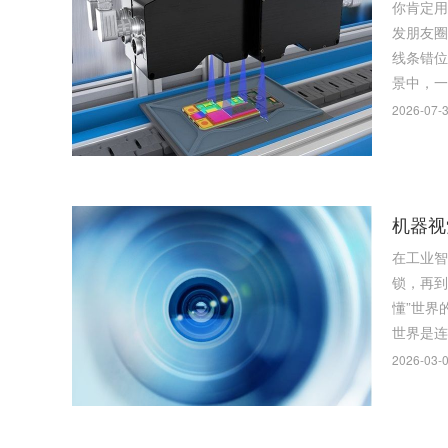
你肯定用
发朋友圈
线条错位、人影分裂
景中，一
2026-07-3
机器视
在工业智
锁，再到
懂”世界的能
世界是连
2026-03-0