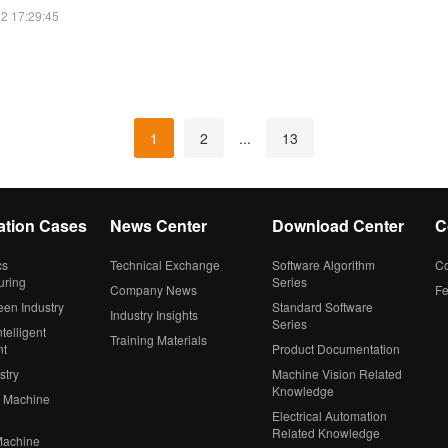
2 17:29:45
1
2
...
13
ation Cases
News Center
Download Center
C
cs
Technical Exchange
Software Algorithm
Co
uring
Series
Company News
F
een Industry
Standard Software
Industry Insights
Series
telligent
Training Materials
nt
Product Documentation
stry
Machine Vision Related
Knowledge
 Machine
Electrical Automation
Related Knowledge
Machine