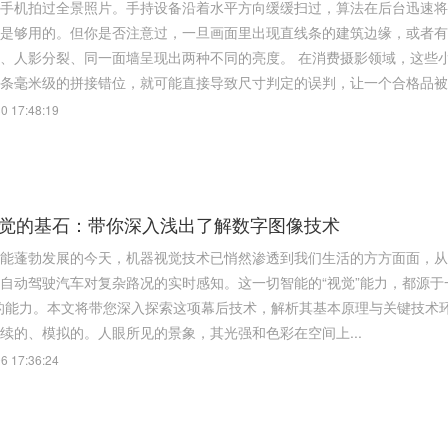
手机拍过全景照片。手持设备沿着水平方向缓缓扫过，算法在后台迅速将
是够用的。但你是否注意过，一旦画面里出现直线条的建筑边缘，或者有
、同一面墙呈现出两种不同的亮度。 在消费摄影领域，这些小瑕疵最多让你重拍一次。但在工业机器视觉的测量与检测场
条毫米级的拼接错位，就可能直接导致尺寸判定的误判，让一个合格品被当
0 17:48:19
觉的基石：带你深入浅出了解数字图像技术
能蓬勃发展的今天，机器视觉技术已悄然渗透到我们生活的方方面面，从
自动驾驶汽车对复杂路况的实时感知。这一切智能的“视觉”能力，都源于
力。本文将带您深入探索这项幕后技术，解析其基本原理与关键技术环节。 一、数字图像的本质：从模拟到数字 我们
续的、模拟的。人眼所见的景象，其光强和色彩在空间上...
6 17:36:24