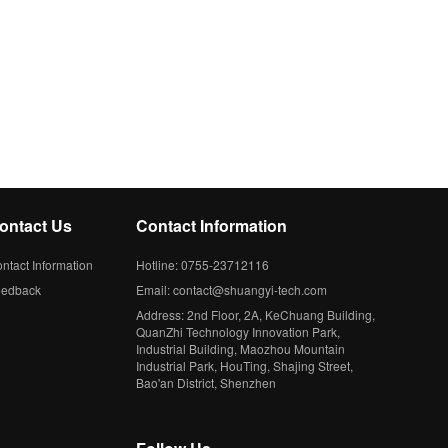
ontact Us
Contact Information
ntact Information
Hotline: 0755-23712116
eedback
Email: contact@shuangyi-tech.com
Address: 2nd Floor, 2A, KeChuang Building,
QuanZhi Technology Innovation Park,
Industrial Building, Maozhou Mountain
Industrial Park, HouTing, Shajing Street,
Bao'an District, Shenzhen