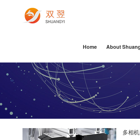
Electronics Manufacturing
Printing Machine Industry
Die-cutting Industry Applications
Labeling Industry Applications
Software Algorithm Series
Industrial PC Related Knowledge
Pharmaceutical Industry
Dispensing Industry Applications
Semiconductor Industry Applications
Standard Software Series
Die-cutting Industry Applications
Labeling Industry Applications
Dispensing Industry Applications
Home
About Shuang
多相机