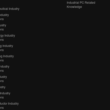
Industrial PC Related
Knowledge
tical Industry
ndustry
ons
ustry
ons
gy Industry
ons
ng Industry
ons
g Industry
ons
Industry
ons
ustry
ons
stry
Industry
ons
uctor Industry
ons