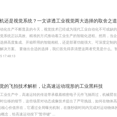
机还是视觉系统？一文讲透工业视觉两大选择的取舍之道
动化生产不断普及的今天，视觉技术已经成为现代工业自动化不可或缺的
觉系统正以高效、精准的方式推动着工业生产的智能化进程。然而，当企
选择高度集成、开箱即用的智能相机，还是部署功能强大、可深度定制的
身需求的解决方案。 要做出合适的选择，我们首先得弄清楚这两者究竟是什么。
5 17:48:13
觉的飞拍技术解析，让高速运动现形的工业黑科技
工业生产中，高速运转的传送带承载着精密电子元件飞驰而过，机械臂在
时位移的细节，这些场景对动态成像技术提出了严苛挑战，如何在物体高
的核心价值所在，它通过全局曝光机制，在微秒级时间内完成对运动物体
撑。 飞拍概念，给高速运动按下"暂停键" ...