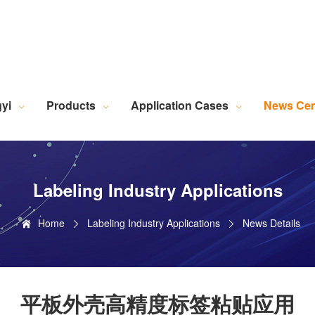
Robotic Intelligent Equipment
Plastics Industry Applications
Lighting Industry Applications
Imaging Measurement Industry Applications
Screen Printing Vision Alignment System
Lamination Vision Alignment System
Die-Cutting Vision Alignment System
Stacking Vision Alignment System
Robotic Guidance Vision System
Lid-and-Base Box Vision Alignment System
Laser Marking Vision System
Exposure Machine Vision System
Technical Services & Integration
Laser Industry Applicatio
Screw Industry Applicatio
Machine Vision Related Knowledge
XR Series Fiber Optic Light Source
MasterAlign Vision 
WiseAlign Vision Alignment Software
VisionBeaver Visual Inspectio
SmartVisionScrew Vision Software
Vismeasure Digit
Machine Vision and Imaging Systems
yi
Products
Application Cases
News Cen
Labeling Industry Applications
Home
Labeling Industry Applications
News Details
平板外壳高精度标签粘贴应用