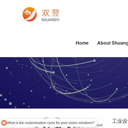
Electronics Manufacturing
Printing Machine Industry
Die-cutting Industry Applications
Labeling Industry Applications
Software Algorithm Series
Industrial PC Related Knowledge
Pharmaceutical Industry
Dispensing Industry Applications
Semiconductor Industry Applications
Standard Software Series
Die-cutting Industry Applications
Labeling Industry Applications
Dispensing Industry Applications
Home
About Shuang
工业设
What is the customization cycle for your vision solutions?