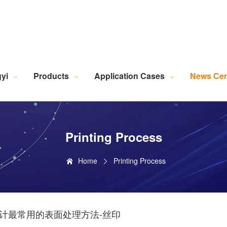
Robotic Intelligent Equipment
Plastics Industry Applications
Lighting Industry Applications
Imaging Measurement Industry Applications
Screen Printing Vision Alignment System
Lamination Vision Alignment System
Die-Cutting Vision Alignment System
Stacking Vision Alignment System
Robotic Guidance Vision System
Lid-and-Base Box Vision Alignment System
Laser Marking Vision System
Exposure Machine Vision System
Technical Services & Integration
Laser Industry Applicatio
Screw Industry Applicatio
Machine Vision Related Knowledge
XR Series Fiber Optic Light Source
MasterAlign Vision 
WiseAlign Vision Alignment Software
VisionBeaver Visual Inspectio
SmartVisionScrew Vision Software
Vismeasure Digit
Machine Vision and Imaging Systems
yi
Products
Application Cases
News Cen
Printing Process
Home
Printing Process
计最常用的表面处理方法-丝印