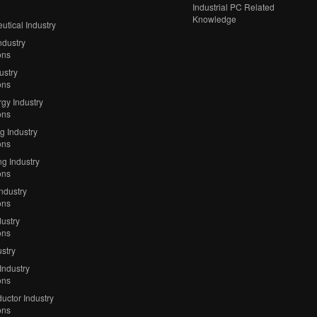
Industrial PC Related
Knowledge
tical Industry
ndustry
ons
ustry
ons
gy Industry
ons
ng Industry
ons
g Industry
ons
Industry
ons
ustry
ons
stry
Industry
ons
uctor Industry
ons