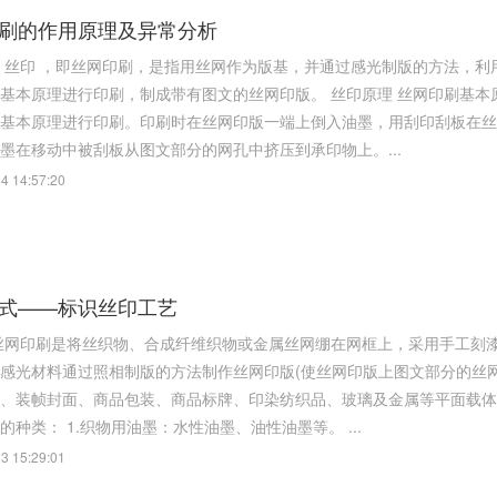
刷的作用原理及异常分析
网孔不能透
印刷，制成带有图文的丝网印版。 丝印原理 丝网印刷基本原理是： 利用丝网印版图文部分网孔透油墨，非图文部分网孔
基本原理进行印刷。印刷时在丝网印版一端上倒入油墨，用刮印刮板在丝
墨在移动中被刮板从图文部分的网孔中挤压到承印物上。...
4 14:57:20
式——标识丝印工艺
感光材料通过照相制版的方法制作丝网印版(使丝网印版上图文部分的丝
帧封面、商品包装、商品标牌、印染纺织品、玻璃及金属等平面载体等。 构成： 丝网印版、刮印刮板、油墨、印刷台和
丝印油墨的种类： 1.织物用油墨：水性油墨、油性油墨等。 ...
3 15:29:01