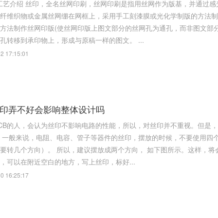
维织物或金属丝网绷在网框上，采用手工刻漆膜或光化学制版的方法制作丝网印版。 现代丝网印刷技术，则
方法制作丝网印版(使丝网印版上图文部分的丝网孔为通孔，而非图文部
部分的网孔转移到承印物上，形成与原稿一样的图文。 ...
2 17:15:01
丝印弄不好会影响整体设计吗
CB的人，会认为丝印不影响电路的性能，所以，对丝印并不重视。但是，对
丝印看得很
两个方向， 如下图所示。这样，将会非常方面查看丝印。 如下图所示，元件附近太密集，放不下
，可以在附近空白的地方，写上丝印，标好...
0 16:25:17