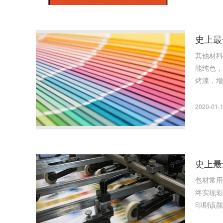
史上最
其他材料常见工艺 烤漆 1. 在打磨到一定粗糙程度的基底上，喷上
能纯色，无法呈现渐变色。 氧化 1. 针对铝
2020-01-1
史上最
包材常用的工艺 四色印刷 1. 所谓四色即：青（C）、品红（M）、黄（Y
终实现彩色图文。 2. 最普通也是最常见的印刷，不同承印物上印出