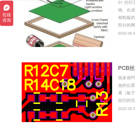
01 丝印工艺介绍 丝印，全名丝网印刷，丝网印刷是指用丝网作为版基，并通过感光制版方法，制成带有图文的丝网印版。 丝网印刷是将丝织
物、合成纤
相制版的
2022-06-0
PCB
很多画P
放的位置 一般来说，电阻、电容、管子等器件的丝印，摆放的时候，不要使用四个方向，这样会导致调试、维修、焊接的时候，看
累（板子要转几个方向）。 所以，建议摆放成
丝印的话
2022-05-3