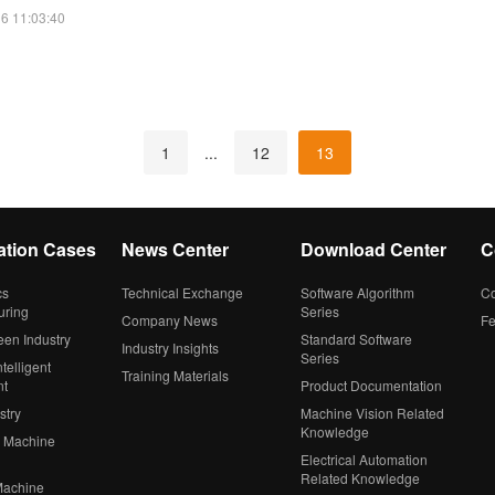
6 11:03:40
1
...
12
13
ation Cases
News Center
Download Center
C
cs
Technical Exchange
Software Algorithm
Co
uring
Series
Company News
F
een Industry
Standard Software
Industry Insights
Series
telligent
Training Materials
nt
Product Documentation
stry
Machine Vision Related
Knowledge
 Machine
Electrical Automation
Related Knowledge
Machine