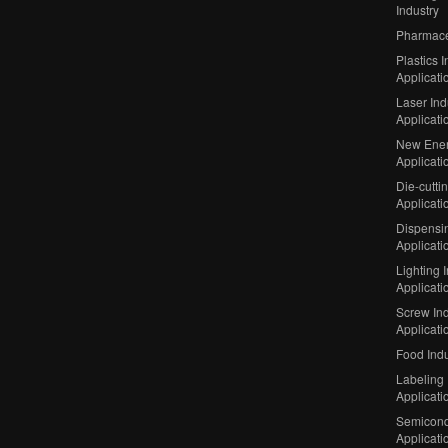
Industry
Pharmaceu
Plastics I
Applicati
Laser Ind
Applicati
New Ener
Applicati
Die-cutti
Applicati
Dispensin
Applicati
Lighting 
Applicati
Screw Ind
Applicati
Food Indu
Labeling 
Applicati
Semicond
Applicati