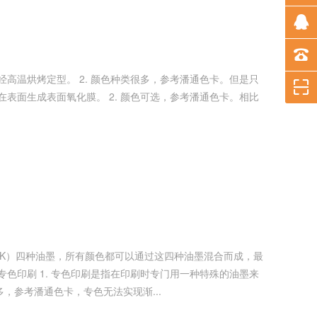
鲜亮。常用的是专金，专银。 2. 专色颜色很多，参考潘通色卡，专色无法实现渐...