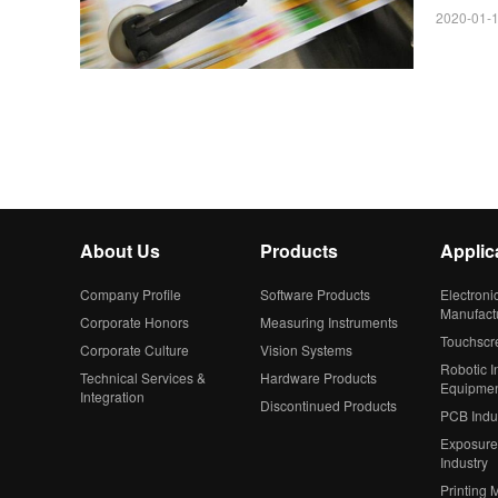
2020-01-1
About Us
Products
Applic
Company Profile
Software Products
Electroni
Manufact
Corporate Honors
Measuring Instruments
Touchscr
Corporate Culture
Vision Systems
Robotic In
Technical Services &
Hardware Products
Equipme
Integration
Discontinued Products
PCB Indu
Exposure
Industry
Printing 