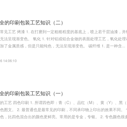
全的印刷包装工艺知识（二）
若干层油漆，并经高温烘烤定型。 2. 颜色种类很多，参考潘通色卡。但是只
或铝合金做的表面处理工艺，氧化处理在表面生成表面氧化膜。 2. 颜色可选，参考潘通色卡。相比
烤漆，增加了金属质感，但是只能纯色，无法呈现渐变色。 碳纤维 1. 是一种含...
6 14:06:10
全的印刷包装工艺知识（一）
）、黑（K）四种油墨，所有颜色都可以通过这四种油墨混合而成，最
的效果不同。 专色印刷 1. 专色印刷是指在印刷时专门用一种特殊的油墨来
印刷该颜色，比四色混合出的颜色更