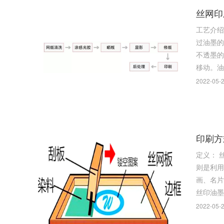
丝网印
工艺介绍 丝印 ，即丝网印刷，是指用丝网作为版基，并通过感光制版的方法，利用丝网印版图文部分网孔可透过油墨，非图文部分
过油墨的基本原理进行
不透墨的
移动。油
2022-05-2
印刷方
定义： 丝网印刷是将丝织物、合成纤维织物或金属丝网绷在网框上，采用手工刻漆膜或光化学制版的方法制作丝网印版。现代丝网印刷技术，
则是利用
画、名片、装
2022-05-2