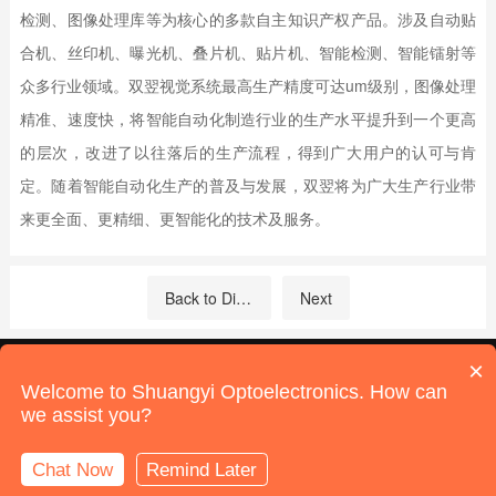
检测、图像处理库等为核心的多款自主知识产权产品。涉及自动贴
合机、丝印机、曝光机、叠片机、贴片机、智能检测、智能镭射等
众多行业领域。双翌视觉系统最高生产精度可达um级别，图像处理
精准、速度快，将智能自动化制造行业的生产水平提升到一个更高
的层次，改进了以往落后的生产流程，得到广大用户的认可与肯
定。随着智能自动化生产的普及与发展，双翌将为广大生产行业带
来更全面、更精细、更智能化的技术及服务。
Back to Directory
Next
Address: 2nd Floor, 2A, KeChuang Building, QuanZhi Technology Innovation
×
Park, Industrial Building, Maozhou Mountain Industrial Park, HouTing, Shajing
Welcome to Shuangyi Optoelectronics. How can
Street, Bao'an District, Shenzhen
ICP License No. 19092247-1 Guangdong
we assist you?
© 2022 Shenzhen Shuangyi Optoelectronics Technology Co., Ltd. All Rights
Reserved
Sitemap
Powered by:
Shenzhen Website Development
Chat Now
Remind Later
Online Support
Call Us
Home
Products
News
Contact