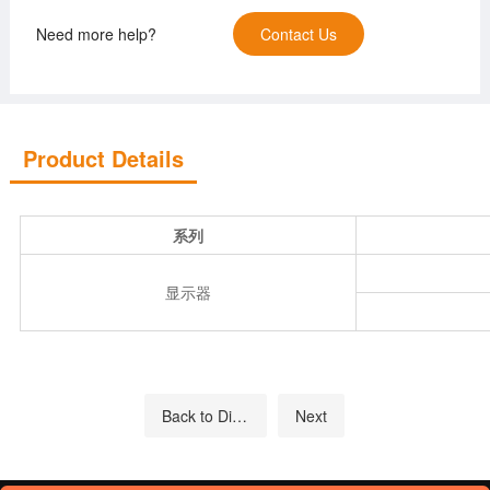
Need more help?
Contact Us
Product Details
系列
显示器
Back to Directory
Next