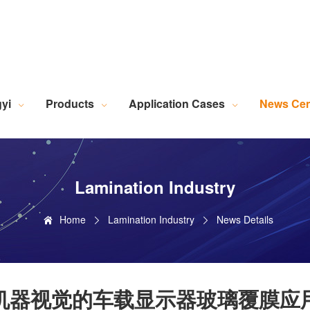
Robotic Intelligent Equipment
Plastics Industry Applications
Lighting Industry Applications
Imaging Measurement Industry Applications
Screen Printing Vision Alignment System
Lamination Vision Alignment System
Die-Cutting Vision Alignment System
Stacking Vision Alignment System
Robotic Guidance Vision System
Lid-and-Base Box Vision Alignment System
Laser Marking Vision System
Exposure Machine Vision System
Technical Services & Integration
Laser Industry Applicatio
Screw Industry Applicatio
Machine Vision Related Knowledge
XR Series Fiber Optic Light Source
MasterAlign Vision 
WiseAlign Vision Alignment Software
VisionBeaver Visual Inspectio
SmartVisionScrew Vision Software
Vismeasure Digit
Machine Vision and Imaging Systems
yi
Products
Application Cases
News Cen
Lamination Industry
Home
Lamination Industry
News Details
机器视觉的车载显示器玻璃覆膜应