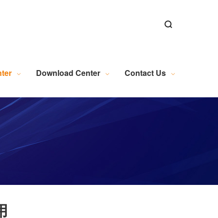
ns
ns
Alignment Software
n
al Microscopy Measurement
Exposure Machine Industry
New Energy Industry Applications
Electrical Automation Related Knowledge
Industrial Camera (Discontinued)
WL Series Light Source (Discontinued)
PL Series Light Source (Discontinued)
Industrial Lens (Discontinued)
Embedded Module (Discontinued)
Motion Control (Discontinued)
Wire and Accessories (Discontinued)
Image Acquisition (Discontinued)
ter
Download Center
Contact Us
用