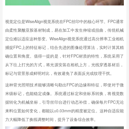
视觉定位是WiseAlign视觉系统在FPC丝印中的核心环节。FPC通常
由柔性聚酰亚胺基材制成，易在加工中发生伸缩或扭曲，传统机械
定位难以适应这种形变。WiseAlign视觉系统通过高分辨率工业相机
捕捉FPC上的特征标记，结合先进的图像处理算法，实时计算其精
确位置和角度。值得一提的是，针对FPC材质的特性，系统采用了
从下往上打光的方式，将光源安装在相机上方，光线穿透基材后，
标记与背景形成鲜明对比，有效避免了表面反光或纹理干扰。
这种背光照明技术能够清晰勾勒出FPC的边缘和特征，即使对于微
米级标记，也能稳定成像。系统通过标定和坐标系转换，将视觉数
据转化为机械坐标，引导丝印台进行动态补偿，确保每片FPC无论
来料位置如何变化，都能以±0.03mm的精度被定位。这种自适应能
力大幅降低了换线调整时间，提升了设备综合效率。