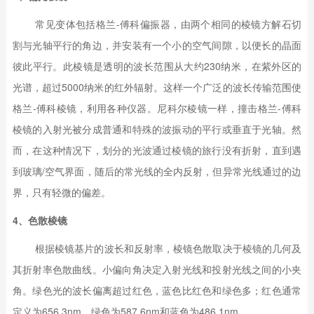
常见变体包括格兰-傅科偏振器，由两个相同的棱镜方解石切
割与光轴平行的角边，并安装有一个小的空气间隙，以便长的晶面
彼此平行。此棱镜是透明的波长范围从大约230纳米，在紫外区的
光谱，超过5000纳米的红外辐射。这样一个广泛的波长传输范围使
格兰-傅科棱镜，利用各种仪器。尼科尔棱镜一样，撞击格兰-傅科
棱镜的入射光被分成普通和特殊的波振动的平行或垂直于光轴。然
而，在这种情况下，划分的光波通过棱镜的旅行没有折射，直到遇
到玻璃/空气界面，随后的常光线的全内反射，但异常光线通过的边
界，只有轻微的偏差。
4、色散棱镜
根据棱镜基片的波长和反射率，棱镜色散取决于棱镜的几何及
其折射率色散曲线。小偏向角决定入射光线和投射光线之间的小夹
角。绿色光的波长偏离超过红色，蓝色比红色和绿色多；红色通常
定义为656.3nm，绿色为587.6nm和蓝色为486.1nm。