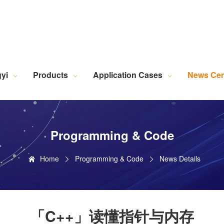
Robotic Intelligent Equipment
Plastics Industry Applications
Lighting Industry Applications
Imaging Measurement Industry Applications
Screen Printing Vision Alignment System
Lamination Vision Alignment System
Die-Cutting Vision Alignment System
Stacking Vision Alignment System
Robotic Guidance Vision System
Lid-and-Base Box Vision Alignment System
Laser Marking Vision System
Exposure Machine Vision System
Technical Services & Integration
Laser Industry Applicatio
Screw Industry Applicatio
Machine Vision Related Knowledge
XR Series Fiber Optic Light Source
MasterAlign Vision 
WiseAlign Vision Alignment Software
VisionBeaver Visual Inspectio
SmartVisionScrew Vision Software
Vismeasure Digit
Machine Vision and Imaging Systems
yi
Products
Application Cases
News Cen
Programming & Code
Home
Programming & Code
News Details
「C++」读懂指针与内存